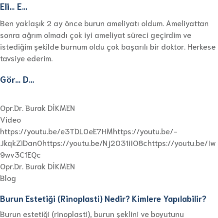
Eli… E…
Ben yaklaşık 2 ay önce burun ameliyatı oldum. Ameliyattan
sonra ağrım olmadı çok iyi ameliyat süreci geçirdim ve
istediğim şekilde burnum oldu çok başarılı bir doktor. Herkese
tavsiye ederim.
Gör… D…
Opr.Dr. Burak DİKMEN
Video
https://youtu.be/e3TDL0eE7HMhttps://youtu.be/-
JkqkZiDan0https://youtu.be/Nj2031iIO8chttps://youtu.be/Iw
9wv3C1EQc
Opr.Dr. Burak DİKMEN
Blog
Burun Estetiği (Rinoplasti) Nedir? Kimlere Yapılabilir?
Burun estetiği (rinoplasti), burun şeklini ve boyutunu